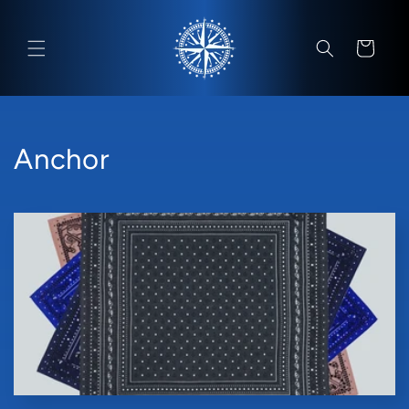
コンテン
カ
ツに進む
ー
ト
コ
Anchor
レ
ク
シ
ョ
ン
: