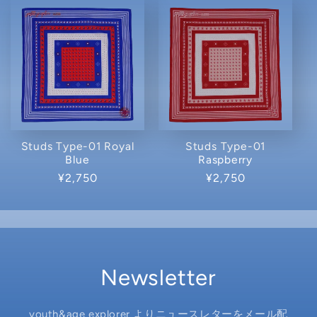
格
格
Studs Type-01 Royal
Studs Type-01
Blue
Raspberry
通
¥2,750
通
¥2,750
常
常
価
価
格
格
Newsletter
youth&age explorer よりニュースレターをメール配