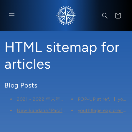
コンテン
カ
ツに進む
ー
ト
HTML sitemap for
articles
Blog Posts
2021 - 2022 年末年始の営業について
POP-UP at ref. 【 youth&
New Bandana "Pacific"
youth&age explorer 開